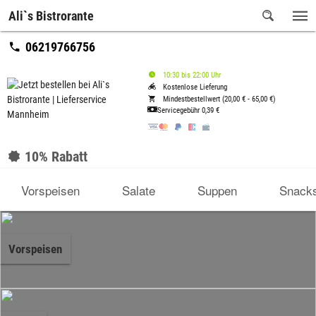
Ali`s Bistrorante
06219766756
10:30 bis 22:00 Uhr
Kostenlose Lieferung
Mindestbestellwert (20,00 € - 65,00 €)
Servicegebühr
0,39 €
10% Rabatt
Vorspeisen
Salate
Suppen
Snack
Vorspeisen